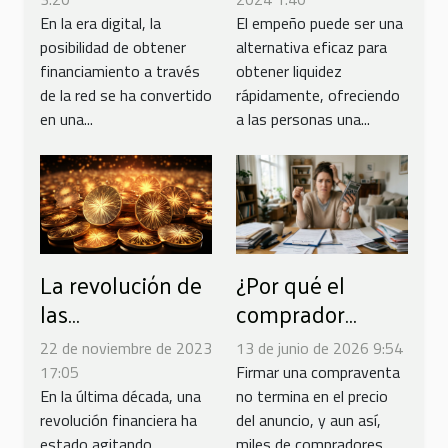
rápidamente
beneficios
En la era digital, la
El empeño puede ser una
posibilidad de obtener
alternativa eficaz para
financiamiento a través
obtener liquidez
de la red se ha convertido
rápidamente, ofreciendo
en una...
a las personas una...
La revolución de
¿Por qué el
las
comprador
criptomonedas:
novato
22 de noviembre de 2023
13 de junio de 2026 9:54
¿Es el Bitcoin el
subestima los
17:05
Firmar una compraventa
nuevo oro?
costes de
En la última década, una
no termina en el precio
revolución financiera ha
del anuncio, y aun así,
adquisición
estado agitando
miles de compradores