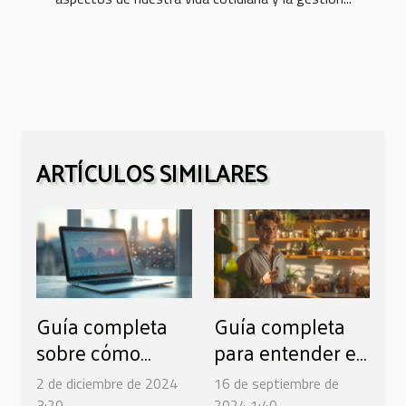
ARTÍCULOS SIMILARES
Guía completa
Guía completa
sobre cómo
para entender el
acceder a
proceso de
2 de diciembre de 2024
16 de septiembre de
préstamos online
empeño y sus
3:20
2024 1:40