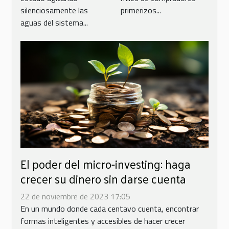
inmobiliaria?
silenciosamente las
primerizos...
aguas del sistema...
El poder del micro-investing: haga
crecer su dinero sin darse cuenta
22 de noviembre de 2023 17:05
En un mundo donde cada centavo cuenta, encontrar
formas inteligentes y accesibles de hacer crecer