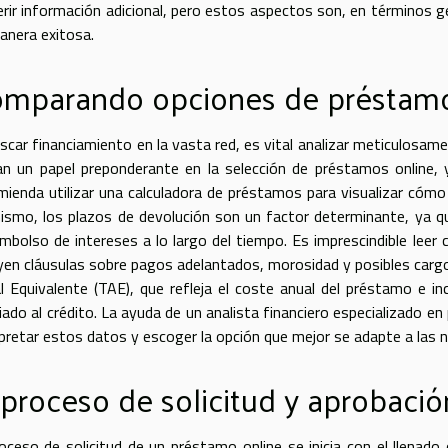
rir información adicional, pero estos aspectos son, en términos gene
anera exitosa.
mparando opciones de préstam
uscar financiamiento en la vasta red, es vital analizar meticulosame
an un papel preponderante en la selección de préstamos online, 
mienda utilizar una calculadora de préstamos para visualizar cómo
ismo, los plazos de devolución son un factor determinante, ya q
mbolso de intereses a lo largo del tiempo. Es imprescindible leer
uyen cláusulas sobre pagos adelantados, morosidad y posibles cargo
l Equivalente (TAE), que refleja el coste anual del préstamo e in
iado al crédito. La ayuda de un analista financiero especializado en
rpretar estos datos y escoger la opción que mejor se adapte a las ne
 proceso de solicitud y aprobació
roceso de solicitud de un préstamo online se inicia con el llenad