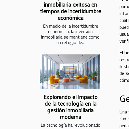
inmobiliaria exitosa en
prim
tiempos de incertidumbre
info
económica
cual
En medio de la incertidumbre
pued
económica, la inversión
usua
inmobiliaria se mantiene como
veri
un refugio de...
El t
resp
ilus
de s
cómo
Ge
Explorando el impacto
de la tecnología en la
gestión inmobiliaria
Una 
moderna
cump
La tecnología ha revolucionado
pena