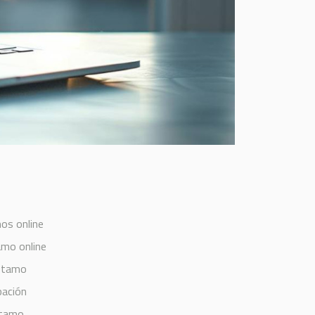
os online
amo online
stamo
bación
stamo