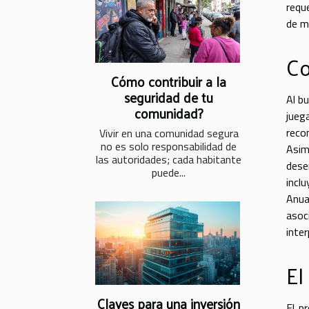
reque
de m
Co
Cómo contribuir a la
seguridad de tu
Al b
comunidad?
jueg
reco
Vivir en una comunidad segura
no es solo responsabilidad de
Asim
las autoridades; cada habitante
dese
puede...
incl
Anua
asoc
inte
El
Claves para una inversión
El p