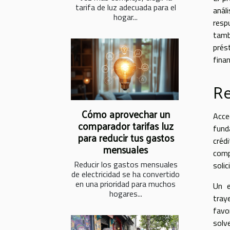
tarifa de luz adecuada para el
anál
hogar...
resp
tamb
prés
fina
Re
Cómo aprovechar un
Acce
comparador tarifas luz
fund
para reducir tus gastos
créd
mensuales
comp
Reducir los gastos mensuales
soli
de electricidad se ha convertido
en una prioridad para muchos
Un e
hogares...
traye
favo
solv