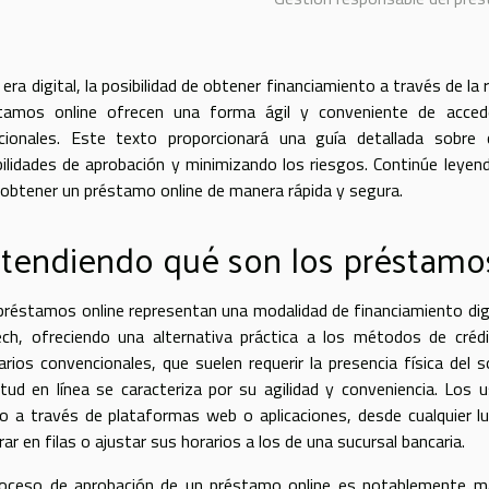
 era digital, la posibilidad de obtener financiamiento a través de la
tamos online ofrecen una forma ágil y conveniente de accede
icionales. Este texto proporcionará una guía detallada sobr
bilidades de aprobación y minimizando los riesgos. Continúe leyen
 obtener un préstamo online de manera rápida y segura.
tendiendo qué son los préstamo
préstamos online representan una modalidad de financiamiento digi
ech, ofreciendo una alternativa práctica a los métodos de crédi
arios convencionales, que suelen requerir la presencia física del 
citud en línea se caracteriza por su agilidad y conveniencia. Los
do a través de plataformas web o aplicaciones, desde cualquier l
ar en filas o ajustar sus horarios a los de una sucursal bancaria.
roceso de aprobación de un préstamo online es notablemente má