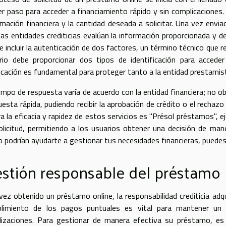
er paso para acceder a financiamiento rápido y sin complicaciones.
rmación financiera y la cantidad deseada a solicitar. Una vez envia
 las entidades crediticias evalúan la información proporcionada y de
e incluir la autenticación de dos factores, un término técnico que r
rio debe proporcionar dos tipos de identificación para acceder
ficación es fundamental para proteger tanto a la entidad prestamist
iempo de respuesta varía de acuerdo con la entidad financiera; no o
uesta rápida, pudiendo recibir la aprobación de crédito o el recha
tra la eficacia y rapidez de estos servicios es "Présol préstamos",
olicitud, permitiendo a los usuarios obtener una decisión de man
 podrían ayudarte a gestionar tus necesidades financieras, puedes
stión responsable del préstamo
vez obtenido un préstamo online, la responsabilidad crediticia adqu
limiento de los pagos puntuales es vital para mantener un hi
lizaciones. Para gestionar de manera efectiva su préstamo, es 