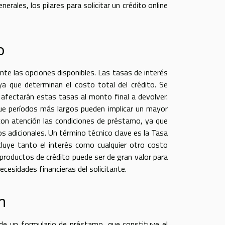
rales, los pilares para solicitar un crédito online
o
nte las opciones disponibles. Las tasas de interés
ya que determinan el costo total del crédito. Se
 afectarán estas tasas al monto final a devolver.
ue períodos más largos pueden implicar un mayor
 con atención las condiciones de préstamo, ya que
s adicionales. Un término técnico clave es la Tasa
cluye tanto el interés como cualquier otro costo
 productos de crédito puede ser de gran valor para
cesidades financieras del solicitante.
n
o de un formulario de préstamo, que constituye el