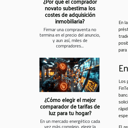
¿Por qué el comprador
novato subestima los
costes de adquisición
inmobiliaria?
En la
prés
Firmar una compraventa no
termina en el precio del anuncio,
trad
y aun así, miles de
posi
compradores...
para
En
Los 
FinT
banc
¿Cómo elegir el mejor
soli
comparador de tarifas de
rápi
luz para tu hogar?
esper
En un mercado energético cada
vez más complejo, elegir la
El p