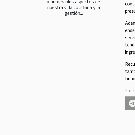
innumerables aspectos de
cont
nuestra vida cotidiana y la
pres
gestión...
Adem
ende
serv
tend
ingr
Recu
tamb
fina
2 de