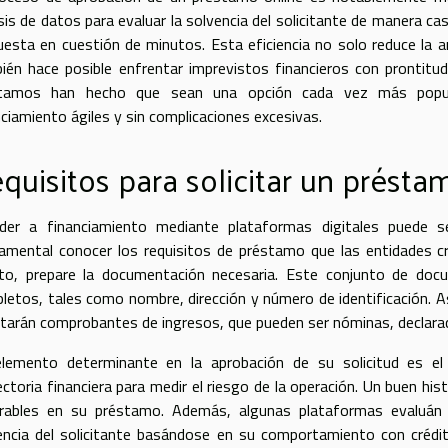
isis de datos para evaluar la solvencia del solicitante de manera 
uesta en cuestión de minutos. Esta eficiencia no solo reduce la an
ién hace posible enfrentar imprevistos financieros con prontitud
tamos han hecho que sean una opción cada vez más popula
nciamiento ágiles y sin complicaciones excesivas.
quisitos para solicitar un présta
der a financiamiento mediante plataformas digitales puede 
amental conocer los requisitos de préstamo que las entidades cred
ito, prepare la documentación necesaria. Este conjunto de do
letos, tales como nombre, dirección y número de identificación. A
citarán comprobantes de ingresos, que pueden ser nóminas, declara
lemento determinante en la aprobación de su solicitud es el h
ctoria financiera para medir el riesgo de la operación. Un buen histo
rables en su préstamo. Además, algunas plataformas evaluán e
encia del solicitante basándose en su comportamiento con crédi