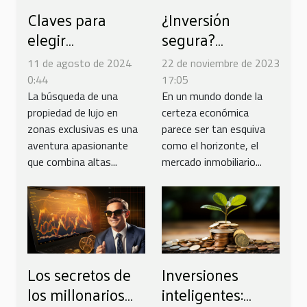
Claves para
¿Inversión
elegir
segura?
propiedades de
Desmitificando el
11 de agosto de 2024
22 de noviembre de 2023
lujo en zonas
mercado
0:44
17:05
exclusivas
inmobiliario
La búsqueda de una
En un mundo donde la
propiedad de lujo en
certeza económica
zonas exclusivas es una
parece ser tan esquiva
aventura apasionante
como el horizonte, el
que combina altas...
mercado inmobiliario...
Los secretos de
Inversiones
los millonarios
inteligentes: