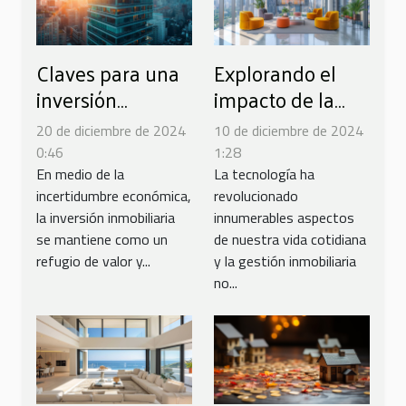
Claves para una
Explorando el
inversión
impacto de la
inmobiliaria
tecnología en la
20 de diciembre de 2024
10 de diciembre de 2024
exitosa en
gestión
0:46
1:28
tiempos de
inmobiliaria
En medio de la
La tecnología ha
incertidumbre económica,
revolucionado
incertidumbre
moderna
la inversión inmobiliaria
innumerables aspectos
económica
se mantiene como un
de nuestra vida cotidiana
refugio de valor y...
y la gestión inmobiliaria
no...