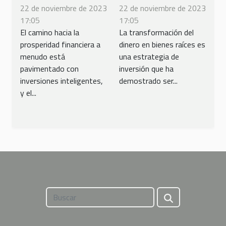
para invertir en
transforma tu
22 de noviembre de 2023
22 de noviembre de 2023
bienes raíces
dinero en
17:05
17:05
propiedades
El camino hacia la
La transformación del
prosperidad financiera a
dinero en bienes raíces es
menudo está
una estrategia de
pavimentado con
inversión que ha
inversiones inteligentes,
demostrado ser...
y el...